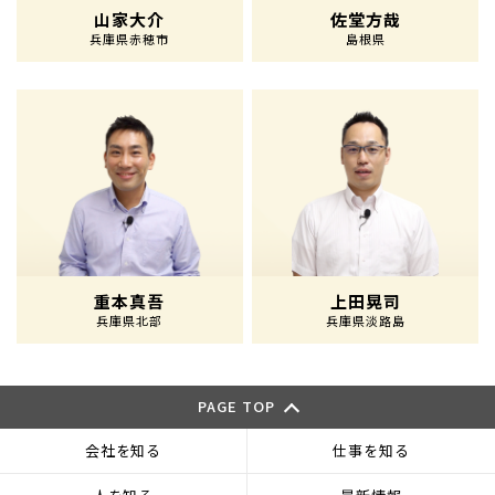
山家大介
佐堂方哉
兵庫県赤穂市
島根県
重本真吾
上田晃司
兵庫県北部
兵庫県淡路島
PAGE TOP
会社を知る
仕事を知る