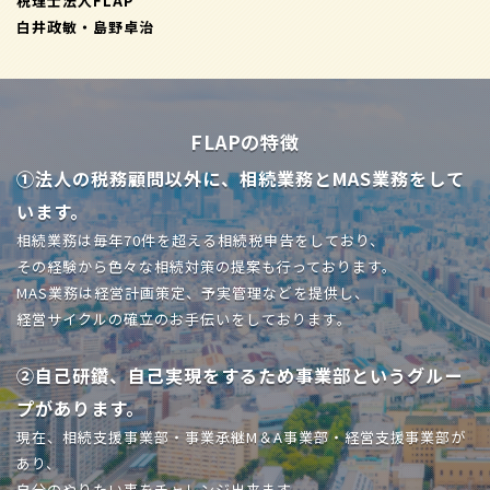
税理士法人FLAP
白井政敏・島野卓治
FLAPの特徴
①法人の税務顧問以外に、相続業務とMAS業務をして
います。
相続業務は毎年70件を超える相続税申告をしており、
その経験から色々な相続対策の提案も行っております。
MAS業務は経営計画策定、予実管理などを提供し、
経営サイクルの確立のお手伝いをしております。
②自己研鑽、自己実現をするため事業部というグルー
プがあります。
現在、相続支援事業部・事業承継M＆A事業部・経営支援事業部が
あり、
自分のやりたい事をチャレンジ出来ます。