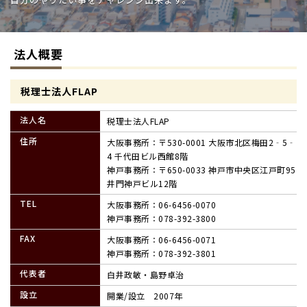
法人概要
税理士法人FLAP
法人名
税理士法人FLAP
住所
大阪事務所：〒530-0001 大阪市北区梅田2‐5‐
4 千代田ビル西館8階
神戸事務所：〒650-0033 神戸市中央区江戸町95
井門神戸ビル12階
TEL
大阪事務所：
06-6456-0070
神戸事務所：
078-392-3800
FAX
大阪事務所：06-6456-0071
神戸事務所：078-392-3801
代表者
白井政敏・島野卓治
設立
開業/設立 2007年